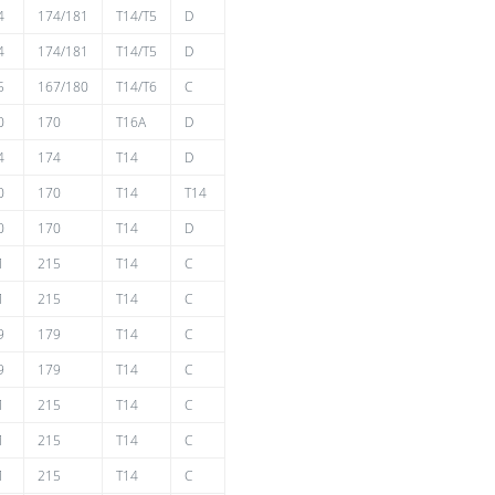
4
174/181
T14/T5
D
4
174/181
T14/T5
D
5
167/180
T14/T6
C
0
170
T16A
D
4
174
T14
D
0
170
T14
T14
0
170
T14
D
1
215
T14
C
1
215
T14
C
9
179
T14
C
9
179
T14
C
1
215
T14
C
1
215
T14
C
1
215
T14
C