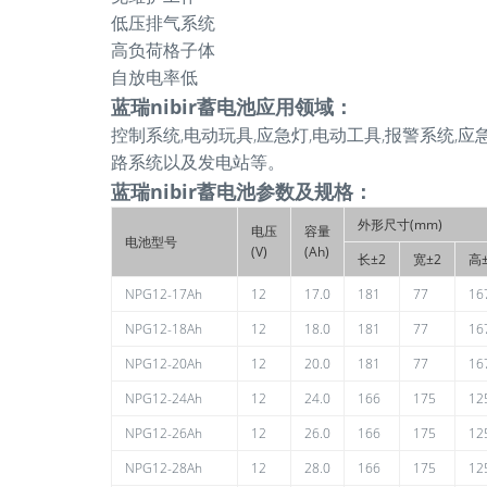
低压排气系统
高负荷格子体
自放电率低
蓝瑞
nibir蓄电池应用领域
：
控制系统,电动玩具,应急灯,电动工具,报警系统,应
路系统以及发电站等。
蓝瑞
nibir蓄电池参数及规格：
外形尺寸(mm)
电压
容量
电池型号
(V)
(Ah)
长±2
宽±2
高
NPG12-17Ah
12
17.0
181
77
16
NPG12-18Ah
12
18.0
181
77
16
NPG12-20Ah
12
20.0
181
77
16
NPG12-24Ah
12
24.0
166
175
12
NPG12-26Ah
12
26.0
166
175
12
NPG12-28Ah
12
28.0
166
175
12