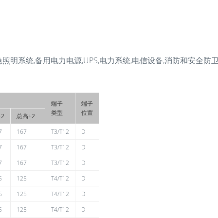
急照明系统,备用电力电源,UPS,电力系统,电信设备,消防和安全防卫
端子
端子
类型
位置
±2
总高±2
7
167
T3/T12
D
7
167
T3/T12
D
7
167
T3/T12
D
5
125
T4/T12
D
5
125
T4/T12
D
5
125
T4/T12
D