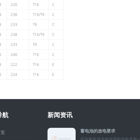
4
220
T16
C
8
238
T16/T9
C
8
233
T9
C
8
238
T16/T9
C
8
233
T9
C
0
240
T16
C
8
222
T16
E
0
224
T16
E
导航
新闻资讯
蓄电池的放电要求
页
蓝瑞蓄电池充电使用和放电是有