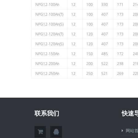
NPG12-100Ah
12
100
330
171
21
NPG12-100Ah(T)
12
100
407
173
20
NPG12-100Ah(S)
12
100
407
173
20
NPG12-120Ah(T)
12
120
407
173
20
NPG12-120Ah(S)
12
120
407
173
20
NPG12-150Ah
12
150
485
172
24
NPG12-200Ah
12
200
522
238
21
NPG12-250Ah
12
250
521
269
22
联系我们
快速
网站首