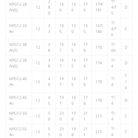
2
T1
NPG12-28
16
12
17
174/
12
8.
4/T
D
Ah(S)
6
6
4
181
0
5
T1
NPG12-33
3
19
13
15
167/
12
4/T
C
Ah
3
5
0
5
180
6
NPG12-38
3
19
16
17
T1
12
170
D
Ah(T)
8
7
5
0
6A
NPG12-38
3
19
16
17
T1
12
174
D
Ah(S)
8
7
5
4
4
T
NPG12-40
4
19
16
17
T1
12
170
1
Ah
0
7
5
0
4
4
NPG12-45
4
19
16
17
T1
12
170
D
Ah
5
7
5
0
4
NPG12-50
5
23
13
21
T1
12
215
C
Ah
0
0
8
1
4
NPG12-55
5
23
13
21
T1
12
215
C
Ah
5
0
8
1
4