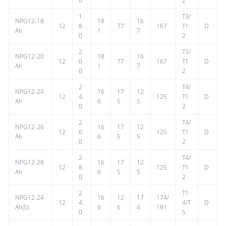
0
2
1
T3/
NPG12-18
18
16
12
8.
77
167
T1
D
Ah
1
7
0
2
2
T3/
NPG12-20
18
16
12
0.
77
167
T1
D
Ah
1
7
0
2
2
T4/
NPG12-24
16
17
12
12
4.
125
T1
D
Ah
6
5
5
0
2
2
T4/
NPG12-26
16
17
12
12
6.
125
T1
D
Ah
6
5
5
0
2
2
T4/
NPG12-28
16
17
12
12
8.
125
T1
D
Ah
6
5
5
0
2
2
T1
NPG12-24
16
12
17
174/
12
4.
4/T
D
Ah(S)
6
6
4
181
0
5