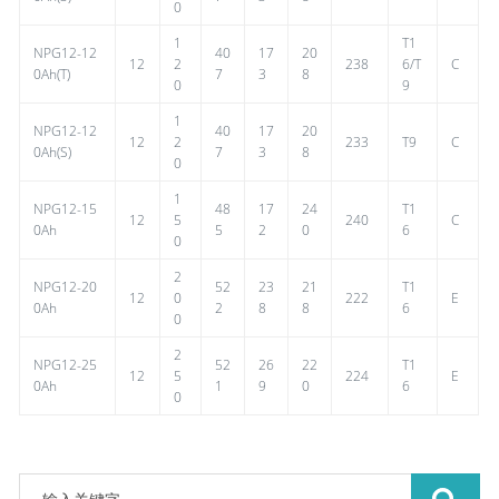
0
1
T1
NPG12-12
40
17
20
12
2
238
6/T
C
0Ah(T)
7
3
8
0
9
1
NPG12-12
40
17
20
12
2
233
T9
C
0Ah(S)
7
3
8
0
1
NPG12-15
48
17
24
T1
12
5
240
C
0Ah
5
2
0
6
0
2
NPG12-20
52
23
21
T1
12
0
222
E
0Ah
2
8
8
6
0
2
NPG12-25
52
26
22
T1
12
5
224
E
0Ah
1
9
0
6
0