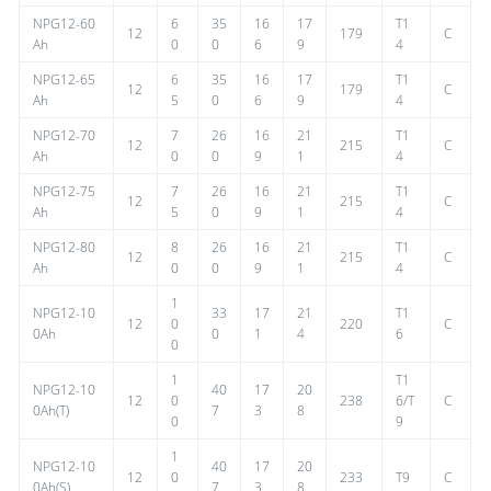
NPG12-60
6
35
16
17
T1
12
179
C
Ah
0
0
6
9
4
NPG12-65
6
35
16
17
T1
12
179
C
Ah
5
0
6
9
4
NPG12-70
7
26
16
21
T1
12
215
C
Ah
0
0
9
1
4
NPG12-75
7
26
16
21
T1
12
215
C
Ah
5
0
9
1
4
NPG12-80
8
26
16
21
T1
12
215
C
Ah
0
0
9
1
4
1
NPG12-10
33
17
21
T1
12
0
220
C
0Ah
0
1
4
6
0
1
T1
NPG12-10
40
17
20
12
0
238
6/T
C
0Ah(T)
7
3
8
0
9
1
NPG12-10
40
17
20
12
0
233
T9
C
0Ah(S)
7
3
8