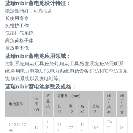
蓝瑞nibir蓄电池设计特征：
稳定性能好，可靠性高
长使用寿命
免维护工作
低压排气系统
高负荷格子体
自放电率低
蓝瑞
nibir蓄电池应用领域
：
控制系统,电动玩具,应急灯,电动工具,报警系统,应急照明系
统,备用电力电源,UPS,电力系统,电信设备,消防和安全防卫系
统,铁路系统以及发电站等。
蓝瑞
nibir蓄电池参数及规格：
容
端
端
外形尺寸(mm)
电
量
子
子
电池型号
压
长
宽
高
总高
(A
类
位
(V)
±2
±2
±2
±2
h)
型
置
1
T3/
NPG12-17
18
16
12
7.
77
167
T1
D
Ah
1
7