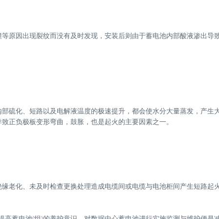
撞等原因出现裂纹而没有及时发现，安装后则由于蓄电池内部酸液渗出导
内部硫化、短路以及电解液温度的极速提升，都会使水分大量蒸发，产生
导致正负极板变形弯曲，鼓胀，也是起火的主要因素之一。
绝缘老化、未及时检查更换处理造成电缆间或电缆与电池柜间产生短路起
提高蓄电池(组)的养护意识，对数据中心蓄申池进行实施监测与维护便是