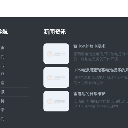
导航
新闻资讯
蓄电池的放电要求
页
蓝瑞蓄电池充电使用和放电是有
们
的，特别在恶劣的工作环境
心
品
UPS电源用蓝瑞电池损坏的几个原
失水②硫化物③不
店
讯
蓄电池的日常维护
持
蓝瑞蓄电池的日常维护蓝瑞电池
地认为阀控蓄电池是免维护
馈
们