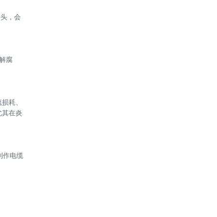
接头，会
解腐
流损耗、
尤其在炎
制作电缆