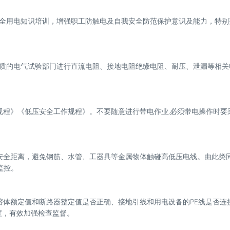
安全用电知识培训，增强职工防触电及自我安全防范保护意识及能力，特别
资质的电气试验部门进行直流电阻、接地电阻绝缘电阻、耐压、泄漏等相关
规程》《低压安全工作规程》。不要随意进行带电作业,必须带电操作时要
安全距离，避免钢筋、水管、工器具等金属物体触碰高低压电线。由此类
监控。
熔体额定值和断路器整定值是否正确、接地引线和用电设备的PE线是否连
度，有效加强检查监督。