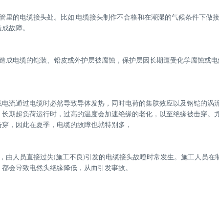
管里的电缆接头处。比如:电缆接头制作不合格和在潮湿的气候条件下做
造成故障。
会造成电缆的铠装、铅皮或外护层被腐蚀，保护层因长期遭受化学腐蚀或电
载电流通过电缆时必然导致导体发热，同时电荷的集肤效应以及钢铠的涡
。长期超负荷运行时，过高的温度会加速绝缘的老化，以至绝缘被击穿。
击穿，因此在夏季，电缆的故障也就特别多，
，由人员直接过失(施工不良)引发的电缆接头故噔时常发生。施工人员在
，都会导致电然头绝缘降低，从而引发事故。