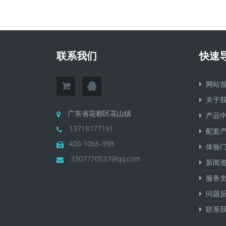
联系我们
快速
网站首
关于我
广东省花都区花山镇
产品中
13718177191
配套产
400-1066-998
体验门
3307770537@qq.com
新闻资
服务支
问题反
联系我